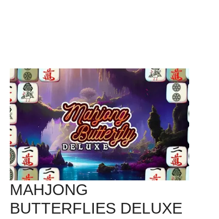
MAHJONG
BUTTERFLIES DELUXE