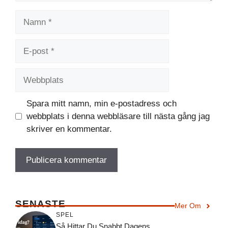
Namn
E-
post
Webbplats
Spara mitt namn, min e-postadress och
webbplats i denna webbläsare till nästa gång jag
skriver en kommentar.
SENASTE
Mer Om
SPEL
Så Hittar Du Snabbt Dagens