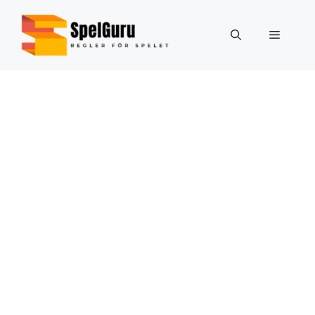
Hoppa
till
Meny
innehåll