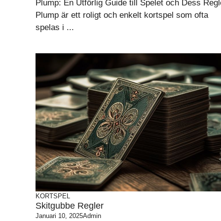
Plump: En Utförlig Guide till Spelet och Dess Regl
Plump är ett roligt och enkelt kortspel som ofta
spelas i ...
KORTSPEL
Skitgubbe Regler
Januari 10, 2025
Admin