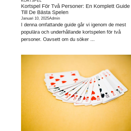
KORTSPEL
Kortspel För Två Personer: En Komplett Guide
Till De Bästa Spelen
Januari 10, 2025
Admin
I denna omfattande guide går vi igenom de mest
populära och underhållande kortspelen för två
personer. Oavsett om du söker ...