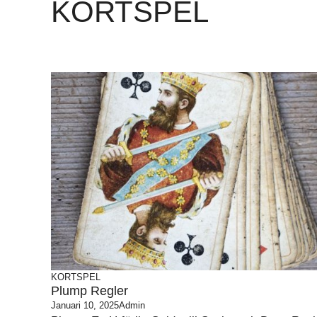
KORTSPEL
KORTSPEL
Plump Regler
Januari 10, 2025
Admin