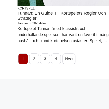
KORTSPEL
Tunnan: En Guide Till Kortspelets Regler Och
Strategier
Januari 5, 2025
Admin
Kortspelet Tunnan är ett klassiskt och
underhållande spel som har varit en favorit i mång
hushåll och bland kortspelsentusiaster. Spelet, ...
1
2
3
4
Next