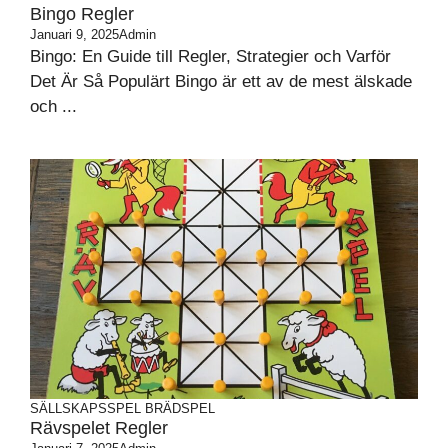
Bingo Regler
Januari 9, 2025
Admin
Bingo: En Guide till Regler, Strategier och Varför
Det Är Så Populärt Bingo är ett av de mest älskade
och ...
SÄLLSKAPSSPEL
BRÄDSPEL
Rävspelet Regler