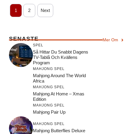
1
2
Next
SENASTE
Mer Om
SPEL
Så Hittar Du Snabbt Dagens
TV-Tablå Och Kvällens
Program
MAHJONG SPEL
Mahjong Around The World
Africa
MAHJONG SPEL
Mahjong At Home – Xmas
Edition
MAHJONG SPEL
Mahjong Pair Up
MAHJONG SPEL
Mahjong Butterflies Deluxe