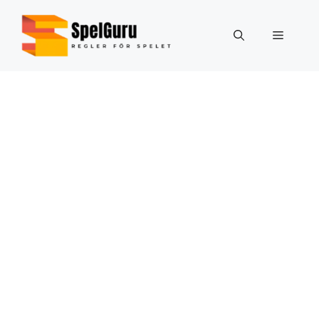
Hoppa
till
Meny
innehåll