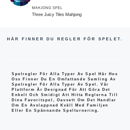
MAHJONG SPEL
Three Juicy Tiles Mahjong
HÄR FINNER DU REGLER FÖR SPELET.
Spelregler För Alla Typer Av Spel Här Hos
Oss Finner Du En Omfattande Samling Av
Spelregler För Alla Typer Av Spel. Vår
Plattform Är Designad För Att Göra Det
Enkelt Och Smidigt Att Hitta Reglerna Till
Dina Favoritspel, Oavsett Om Det Handlar
Om En Avslappnad Kväll Med Familjen
Eller En Spännande Spelturnering.