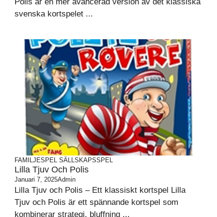
Polis är en mer avancerad version av det klassiska
svenska kortspelet ...
FAMILJESPEL
SÄLLSKAPSSPEL
Lilla Tjuv Och Polis
Januari 7, 2025
Admin
Lilla Tjuv och Polis – Ett klassiskt kortspel Lilla
Tjuv och Polis är ett spännande kortspel som
kombinerar strategi, bluffning ...