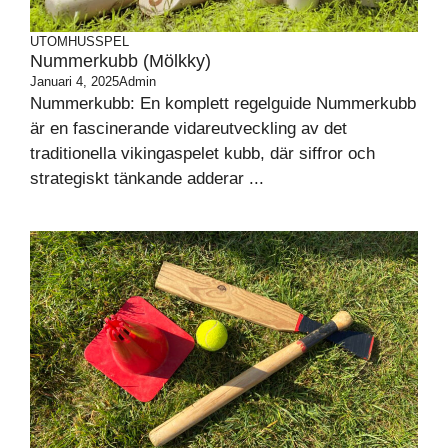
UTOMHUSSPEL
Nummerkubb (Mölkky)
Januari 4, 2025
Admin
Nummerkubb: En komplett regelguide Nummerkubb
är en fascinerande vidareutveckling av det
traditionella vikingaspelet kubb, där siffror och
strategiskt tänkande adderar ...