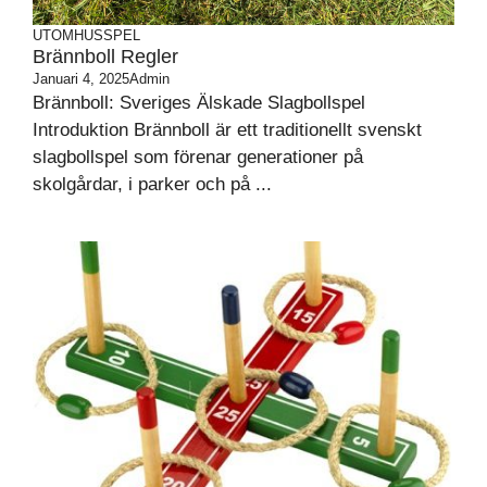
UTOMHUSSPEL
Brännboll Regler
Januari 4, 2025
Admin
Brännboll: Sveriges Älskade Slagbollspel
Introduktion Brännboll är ett traditionellt svenskt
slagbollspel som förenar generationer på
skolgårdar, i parker och på ...