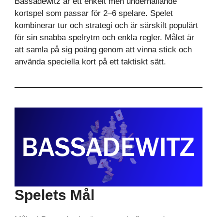
Bassadewitz är ett enkelt men underhållande
kortspel som passar för 2–6 spelare. Spelet
kombinerar tur och strategi och är särskilt populärt
för sin snabba spelrytm och enkla regler. Målet är
att samla på sig poäng genom att vinna stick och
använda speciella kort på ett taktiskt sätt.
Spelets Mål