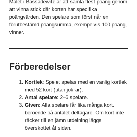
Målet i Bassadewitz är att samla flest poäng genom
att vinna stick där korten har specifika
poängvärden. Den spelare som först når en
förutbestämd poängsumma, exempelvis 100 poäng,
vinner.
Förberedelser
Kortlek
: Spelet spelas med en vanlig kortlek
med 52 kort (utan jokrar).
Antal spelare
: 2–6 spelare.
Given
: Alla spelare får lika många kort,
beroende på antalet deltagare. Om kort inte
räcker till en jämn utdelning läggs
överskottet åt sidan.