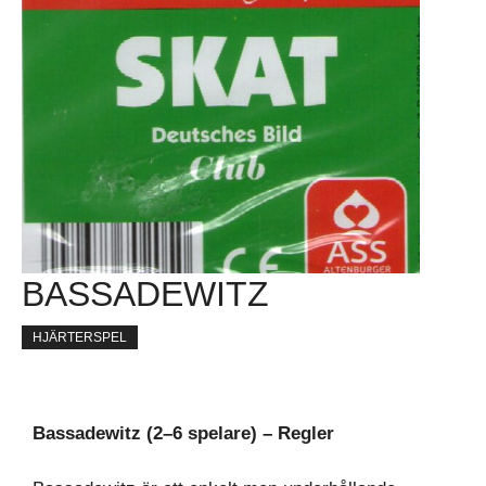
BASSADEWITZ
HJÄRTERSPEL
Bassadewitz (2–6 spelare) – Regler