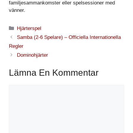
familjesammankomster eller spelsessioner med
vänner.
Kategorier
Hjärterspel
Samba (2-6 Spelare) – Officiella Internationella
Regler
Dominohjärter
Lämna En Kommentar
Kommentar