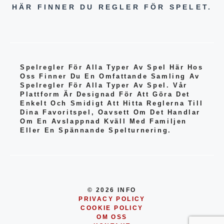
HÄR FINNER DU REGLER FÖR SPELET.
Spelregler För Alla Typer Av Spel Här Hos
Oss Finner Du En Omfattande Samling Av
Spelregler För Alla Typer Av Spel. Vår
Plattform Är Designad För Att Göra Det
Enkelt Och Smidigt Att Hitta Reglerna Till
Dina Favoritspel, Oavsett Om Det Handlar
Om En Avslappnad Kväll Med Familjen
Eller En Spännande Spelturnering.
© 2026 INFO
PRIVACY POLICY
COOKIE POLICY
OM OSS