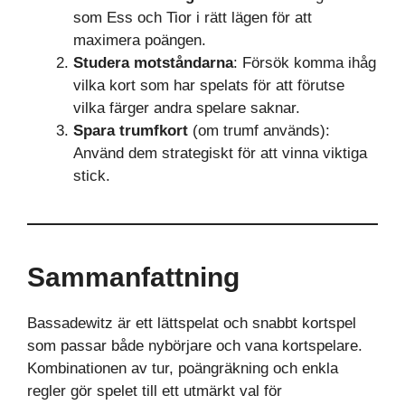
som Ess och Tior i rätt lägen för att
maximera poängen.
Studera motståndarna
: Försök komma ihåg
vilka kort som har spelats för att förutse
vilka färger andra spelare saknar.
Spara trumfkort
(om trumf används):
Använd dem strategiskt för att vinna viktiga
stick.
Sammanfattning
Bassadewitz är ett lättspelat och snabbt kortspel
som passar både nybörjare och vana kortspelare.
Kombinationen av tur, poängräkning och enkla
regler gör spelet till ett utmärkt val för