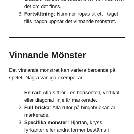
det om det finns.
Fortsättning:
Nummer ropas ut ett i taget
tills någon uppnår det vinnande mönstret.
Vinnande Mönster
Det vinnande mönstret kan variera beroende på
spelet. Några vanliga exempel är:
En rad:
Alla siffror i en horisontell, vertikal
eller diagonal linje är markerade.
Full bricka:
Alla rutor på bingobrickan är
markerade.
Specifika mönster:
Hjärtan, kryss,
fyrkanter eller andra former bestäms i