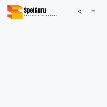
Hoppa
till
Meny
innehåll