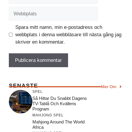
post
Webbplats
Spara mitt namn, min e-postadress och
webbplats i denna webbläsare till nästa gång jag
skriver en kommentar.
SENASTE
Mer Om
SPEL
Så Hittar Du Snabbt Dagens
TV-Tablå Och Kvällens
Program
MAHJONG SPEL
Mahjong Around The World
Africa