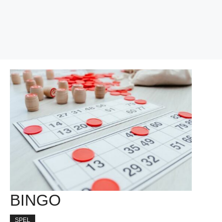
BINGO
SPEL