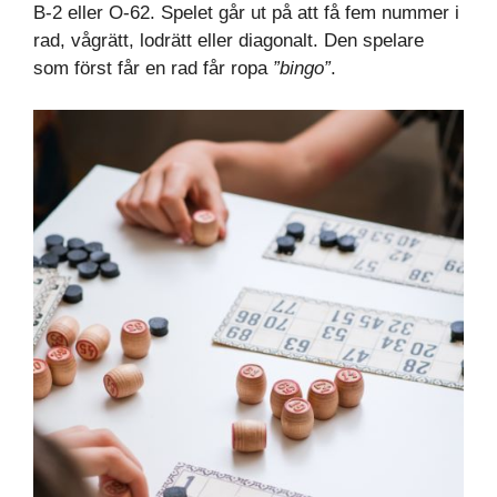
B-2 eller O-62. Spelet går ut på att få fem nummer i
rad, vågrätt, lodrätt eller diagonalt. Den spelare
som först får en rad får ropa
”bingo”
.