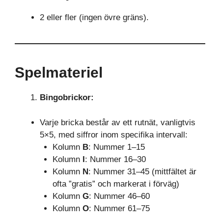
2 eller fler (ingen övre gräns).
Spelmateriel
Bingobrickor:
Varje bricka består av ett rutnät, vanligtvis
5×5, med siffror inom specifika intervall:
Kolumn
B
: Nummer 1–15
Kolumn
I
: Nummer 16–30
Kolumn
N
: Nummer 31–45 (mittfältet är
ofta ”gratis” och markerat i förväg)
Kolumn
G
: Nummer 46–60
Kolumn
O
: Nummer 61–75