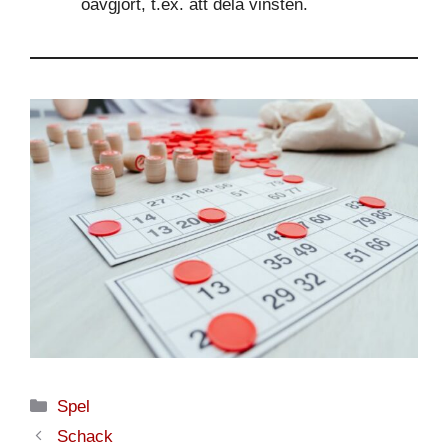
oavgjort, t.ex. att dela vinsten.
Kategorier
Spel
Schack