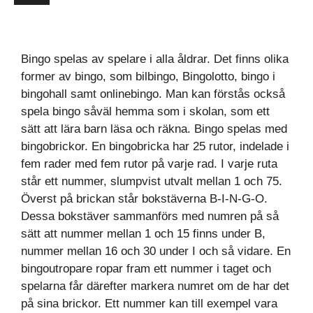
Bingo spelas av spelare i alla åldrar. Det finns olika
former av bingo, som bilbingo, Bingolotto, bingo i
bingohall samt onlinebingo. Man kan förstås också
spela bingo såväl hemma som i skolan, som ett
sätt att lära barn läsa och räkna. Bingo spelas med
bingobrickor. En bingobricka har 25 rutor, indelade i
fem rader med fem rutor på varje rad. I varje ruta
står ett nummer, slumpvist utvalt mellan 1 och 75.
Överst på brickan står bokstäverna B-I-N-G-O.
Dessa bokstäver sammanförs med numren på så
sätt att nummer mellan 1 och 15 finns under B,
nummer mellan 16 och 30 under I och så vidare. En
bingoutropare ropar fram ett nummer i taget och
spelarna får därefter markera numret om de har det
på sina brickor. Ett nummer kan till exempel vara