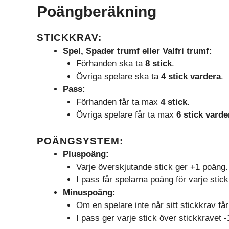
Poängberäkning
STICKKRAV:
Spel, Spader trumf eller Valfri trumf:
Förhanden ska ta
8 stick
.
Övriga spelare ska ta
4 stick vardera
.
Pass:
Förhanden får ta max
4 stick
.
Övriga spelare får ta max
6 stick varde
POÄNGSYSTEM:
Pluspoäng:
Varje överskjutande stick ger +1 poäng.
I pass får spelarna poäng för varje stick 
Minuspoäng:
Om en spelare inte når sitt stickkrav få
I pass ger varje stick över stickkravet 