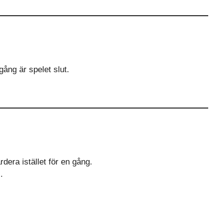
gång är spelet slut.
rdera istället för en gång.
.