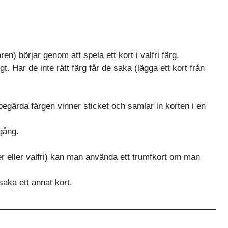
en) börjar genom att spela ett kort i valfri färg.
t. Har de inte rätt färg får de saka (lägga ett kort från
egärda färgen vinner sticket och samlar in korten i en
gång.
r eller valfri) kan man använda ett trumfkort om man
 saka ett annat kort.