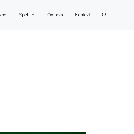
spel
Spel
Om oss
Kontakt