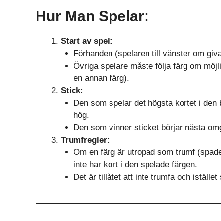
Hur Man Spelar:
Start av spel:
Förhanden (spelaren till vänster om givar
Övriga spelare måste följa färg om möjlig
en annan färg).
Stick:
Den som spelar det högsta kortet i den b
hög.
Den som vinner sticket börjar nästa om
Trumfregler:
Om en färg är utropad som trumf (spade
inte har kort i den spelade färgen.
Det är tillåtet att inte trumfa och istället