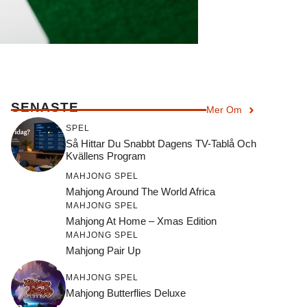
SENASTE
Mer Om
SPEL
Så Hittar Du Snabbt Dagens TV-Tablå Och
Kvällens Program
MAHJONG SPEL
Mahjong Around The World Africa
MAHJONG SPEL
Mahjong At Home – Xmas Edition
MAHJONG SPEL
Mahjong Pair Up
MAHJONG SPEL
Mahjong Butterflies Deluxe