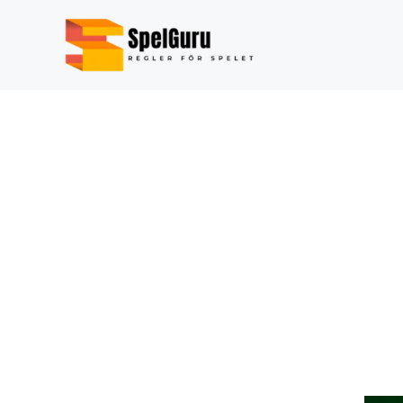
Hoppa
till
innehåll