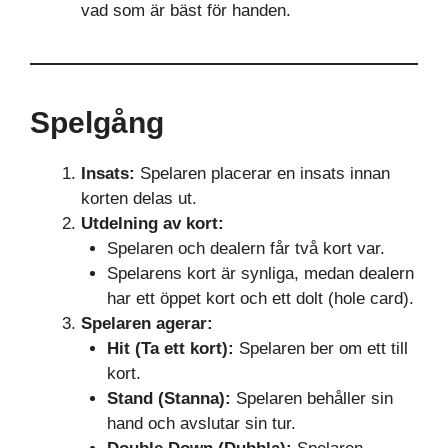
vad som är bäst för handen.
Spelgång
Insats:
Spelaren placerar en insats innan
korten delas ut.
Utdelning av kort:
Spelaren och dealern får två kort var.
Spelarens kort är synliga, medan dealern
har ett öppet kort och ett dolt (hole card).
Spelaren agerar:
Hit (Ta ett kort):
Spelaren ber om ett till
kort.
Stand (Stanna):
Spelaren behåller sin
hand och avslutar sin tur.