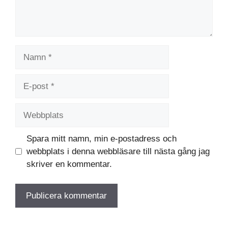
Namn
E-
post
Webbplats
Spara mitt namn, min e-postadress och
webbplats i denna webbläsare till nästa gång jag
skriver en kommentar.