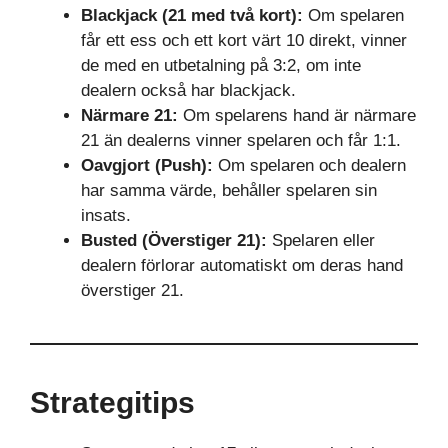
Blackjack (21 med två kort):
Om spelaren
får ett ess och ett kort värt 10 direkt, vinner
de med en utbetalning på 3:2, om inte
dealern också har blackjack.
Närmare 21:
Om spelarens hand är närmare
21 än dealerns vinner spelaren och får 1:1.
Oavgjort (Push):
Om spelaren och dealern
har samma värde, behåller spelaren sin
insats.
Busted (Överstiger 21):
Spelaren eller
dealern förlorar automatiskt om deras hand
överstiger 21.
Strategitips