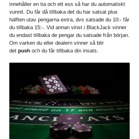
innehåller en tia och ett ess så har du automatiskt
vunnit. Du får då tillbaka det du har satsat plus
hälften utav pengarna extra, dvs satsade du 10:- får
du tillbaka 15:-. Vid annan vinst i BlackJack vinner
du endast tillbaka de pengar du satsade från början.
Om varken du eller dealern vinner så blir
det
push
och du får tillbaka din insats.