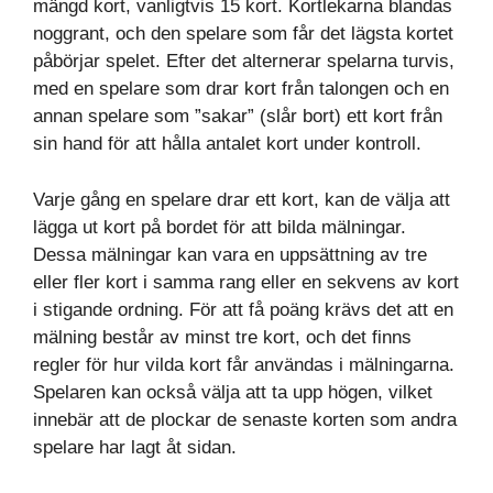
mängd kort, vanligtvis 15 kort. Kortlekarna blandas
noggrant, och den spelare som får det lägsta kortet
påbörjar spelet. Efter det alternerar spelarna turvis,
med en spelare som drar kort från talongen och en
annan spelare som ”sakar” (slår bort) ett kort från
sin hand för att hålla antalet kort under kontroll.
Varje gång en spelare drar ett kort, kan de välja att
lägga ut kort på bordet för att bilda mälningar.
Dessa mälningar kan vara en uppsättning av tre
eller fler kort i samma rang eller en sekvens av kort
i stigande ordning. För att få poäng krävs det att en
mälning består av minst tre kort, och det finns
regler för hur vilda kort får användas i mälningarna.
Spelaren kan också välja att ta upp högen, vilket
innebär att de plockar de senaste korten som andra
spelare har lagt åt sidan.