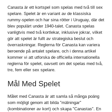
Canasta är ett kortspel som spelas med två till sex
spelare. Spelet är en variant av de klassiska
rummy-spelen och har sina rötter i Uruguay, där det
blev populärt under 1940-talet. Canasta spelas
vanligtvis med två kortlekar, inklusive jokrar, vilket
gör att spelet är fullt av strategiska beslut och
överraskningar. Reglerna för Canasta kan variera
beroende på antalet spelare, och i denna artikel
kommer vi att utforska de officiella internationella
reglerna för spelet, oavsett om det spelas med två,
tre, fem eller sex spelare.
Mål Med Spelet
Målet med Canasta är att samla så många poäng
som möjligt genom att bilda ”mälningar”
(kombinationer av kort) och skapa ”Canastas”. En