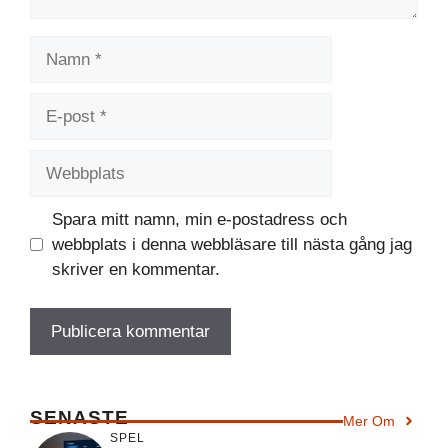
Namn
E-
post
Webbplats
Spara mitt namn, min e-postadress och
webbplats i denna webbläsare till nästa gång jag
skriver en kommentar.
SENASTE
Mer Om
SPEL