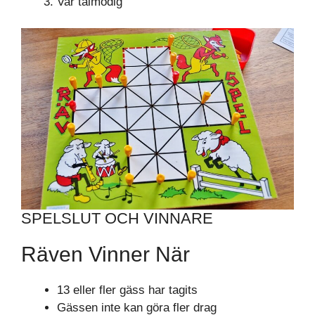
Var tålmodig
SPELSLUT OCH VINNARE
Räven Vinner När
13 eller fler gäss har tagits
Gässen inte kan göra fler drag