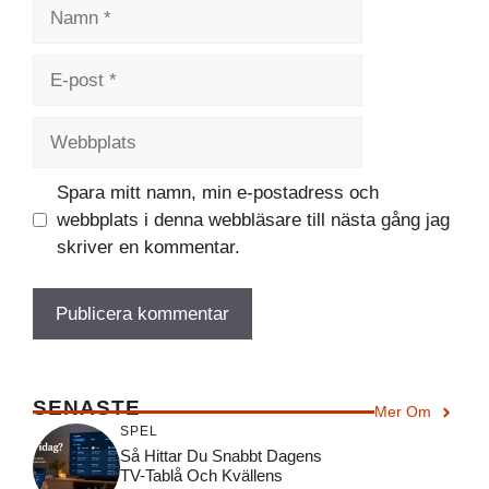
Namn
E-
post
Webbplats
Spara mitt namn, min e-postadress och
webbplats i denna webbläsare till nästa gång jag
skriver en kommentar.
SENASTE
Mer Om
SPEL
Så Hittar Du Snabbt Dagens
TV-Tablå Och Kvällens