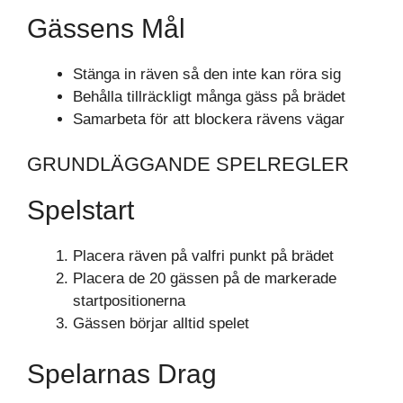
Gässens Mål
Stänga in räven så den inte kan röra sig
Behålla tillräckligt många gäss på brädet
Samarbeta för att blockera rävens vägar
GRUNDLÄGGANDE SPELREGLER
Spelstart
Placera räven på valfri punkt på brädet
Placera de 20 gässen på de markerade
startpositionerna
Gässen börjar alltid spelet
Spelarnas Drag