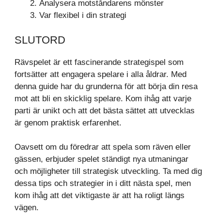
Analysera motståndarens mönster
Var flexibel i din strategi
SLUTORD
Rävspelet är ett fascinerande strategispel som
fortsätter att engagera spelare i alla åldrar. Med
denna guide har du grunderna för att börja din resa
mot att bli en skicklig spelare. Kom ihåg att varje
parti är unikt och att det bästa sättet att utvecklas
är genom praktisk erfarenhet.
Oavsett om du föredrar att spela som räven eller
gässen, erbjuder spelet ständigt nya utmaningar
och möjligheter till strategisk utveckling. Ta med dig
dessa tips och strategier in i ditt nästa spel, men
kom ihåg att det viktigaste är att ha roligt längs
vägen.