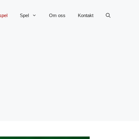
spel
Spel
Om oss
Kontakt