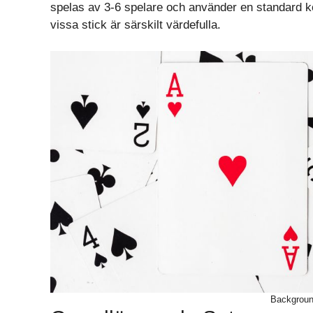
spelas av 3-6 spelare och använder en standard 
vissa stick är särskilt värdefulla.
Background