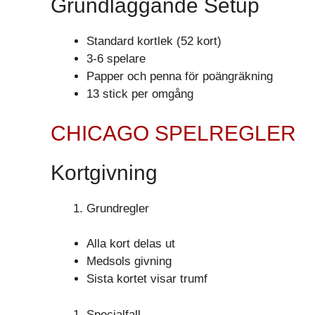
Grundläggande Setup
Standard kortlek (52 kort)
3-6 spelare
Papper och penna för poängräkning
13 stick per omgång
CHICAGO SPELREGLER
Kortgivning
Grundregler
Alla kort delas ut
Medsols givning
Sista kortet visar trumf
Specialfall