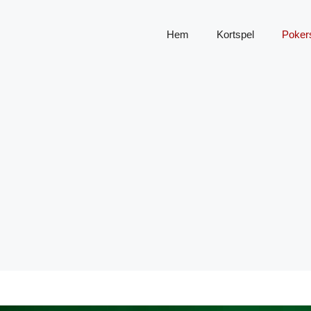
Hem
Kortspel
Poker