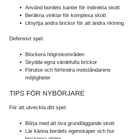
Använd bordets kanter för indirekta skott
Beräkna vinklar för komplexa skott
Utnyttja andra brickor för att ändra riktning
Defensivt spel:
Blockera högriskområden
Skydda egna värdefulla brickor
Förutse och förhindra motståndarens
möjligheter
TIPS FÖR NYBÖRJARE
För att utveckla ditt spel:
Börja med att öva grundläggande skott
Lär känna bordets egenskaper och hur
brickorna glider