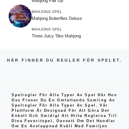
Mahjong Pair Up
MAHJONG SPEL
Mahjong Butterflies Deluxe
MAHJONG SPEL
Three Juicy Tiles Mahjong
HÄR FINNER DU REGLER FÖR SPELET.
Spelregler För Alla Typer Av Spel Här Hos
Oss Finner Du En Omfattande Samling Av
Spelregler För Alla Typer Av Spel. Vår
Plattform Är Designad För Att Göra Det
Enkelt Och Smidigt Att Hitta Reglerna Till
Dina Favoritspel, Oavsett Om Det Handlar
Om En Avslappnad Kväll Med Familjen