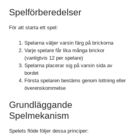
Spelförberedelser
För att starta ett spel:
Spelarna väljer varsin färg på brickorna
Varje spelare får lika många brickor
(vanligtvis 12 per spelare)
Spelarna placerar sig på varsin sida av
bordet
Första spelaren bestäms genom lottning eller
överenskommelse
Grundläggande
Spelmekanism
Spelets flöde följer dessa principer: