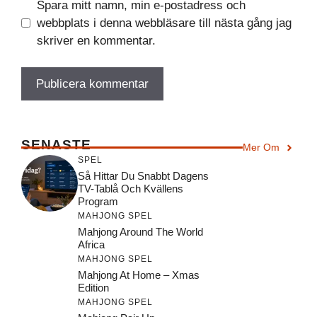
Spara mitt namn, min e-postadress och
webbplats i denna webbläsare till nästa gång jag
skriver en kommentar.
SENASTE
Mer Om
SPEL
Så Hittar Du Snabbt Dagens
TV-Tablå Och Kvällens
Program
MAHJONG SPEL
Mahjong Around The World
Africa
MAHJONG SPEL
Mahjong At Home – Xmas
Edition
MAHJONG SPEL