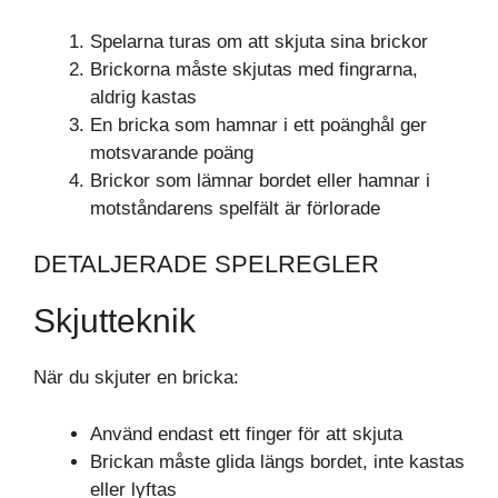
Spelarna turas om att skjuta sina brickor
Brickorna måste skjutas med fingrarna,
aldrig kastas
En bricka som hamnar i ett poänghål ger
motsvarande poäng
Brickor som lämnar bordet eller hamnar i
motståndarens spelfält är förlorade
DETALJERADE SPELREGLER
Skjutteknik
När du skjuter en bricka:
Använd endast ett finger för att skjuta
Brickan måste glida längs bordet, inte kastas
eller lyftas