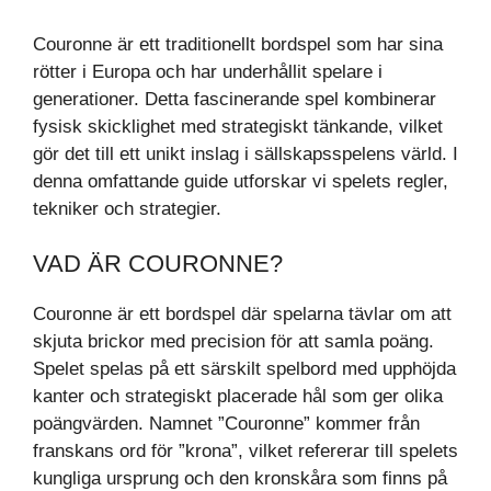
Couronne är ett traditionellt bordspel som har sina
rötter i Europa och har underhållit spelare i
generationer. Detta fascinerande spel kombinerar
fysisk skicklighet med strategiskt tänkande, vilket
gör det till ett unikt inslag i sällskapsspelens värld. I
denna omfattande guide utforskar vi spelets regler,
tekniker och strategier.
VAD ÄR COURONNE?
Couronne är ett bordspel där spelarna tävlar om att
skjuta brickor med precision för att samla poäng.
Spelet spelas på ett särskilt spelbord med upphöjda
kanter och strategiskt placerade hål som ger olika
poängvärden. Namnet ”Couronne” kommer från
franskans ord för ”krona”, vilket refererar till spelets
kungliga ursprung och den kronskåra som finns på