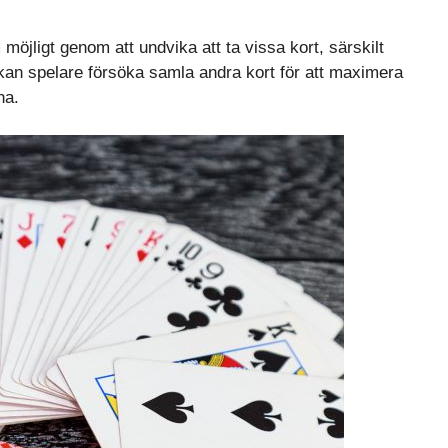
jligt genom att undvika att ta vissa kort, särskilt
an spelare försöka samla andra kort för att maximera
na.