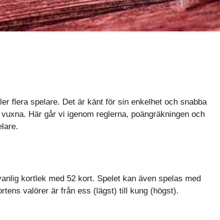
ler flera spelare. Det är känt för sin enkelhet och snabba
h vuxna. Här går vi igenom reglerna, poängräkningen och
elare.
anlig kortlek med 52 kort. Spelet kan även spelas med
ens valörer är från ess (lägst) till kung (högst).