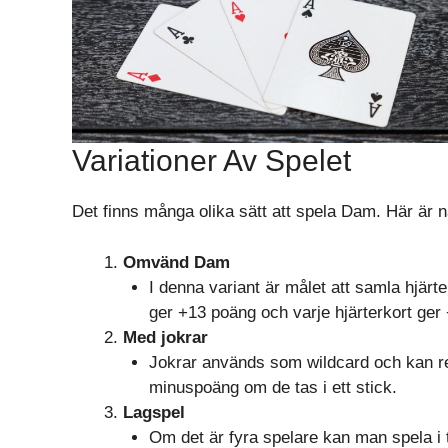
Variationer Av Spelet
Det finns många olika sätt att spela Dam. Här är n
Omvänd Dam
I denna variant är målet att samla hjärt
ger +13 poäng och varje hjärterkort ger
Med jokrar
Jokrar används som wildcard och kan re
minuspoäng om de tas i ett stick.
Lagspel
Om det är fyra spelare kan man spela i