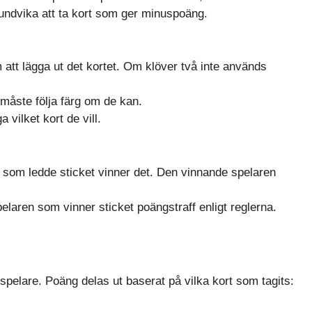
tt undvika att ta kort som ger minuspoäng.
att lägga ut det kortet. Om klöver två inte används
 måste följa färg om de kan.
 vilket kort de vill.
g som ledde sticket vinner det. Den vinnande spelaren
elaren som vinner sticket poängstraff enligt reglerna.
spelare. Poäng delas ut baserat på vilka kort som tagits: