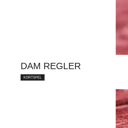
DAM REGLER
KORTSPEL