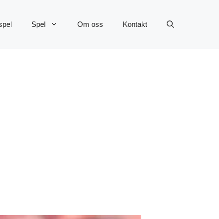
spel
Spel
Om oss
Kontakt