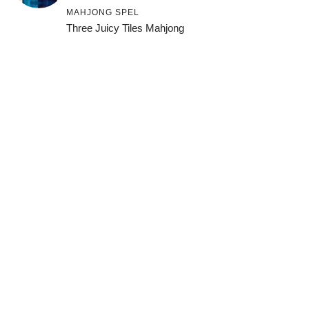
MAHJONG SPEL
Three Juicy Tiles Mahjong