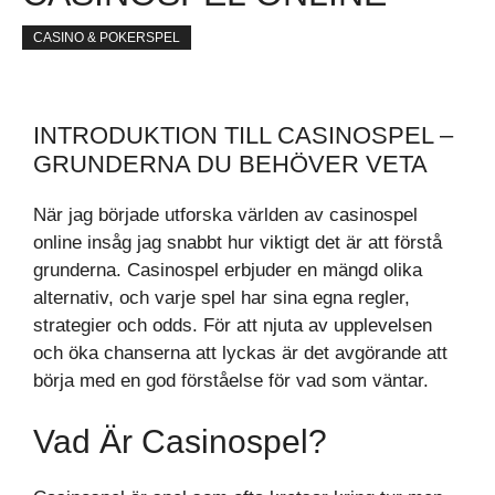
CASINO & POKERSPEL
INTRODUKTION TILL CASINOSPEL –
GRUNDERNA DU BEHÖVER VETA
När jag började utforska världen av casinospel
online insåg jag snabbt hur viktigt det är att förstå
grunderna. Casinospel erbjuder en mängd olika
alternativ, och varje spel har sina egna regler,
strategier och odds. För att njuta av upplevelsen
och öka chanserna att lyckas är det avgörande att
börja med en god förståelse för vad som väntar.
Vad Är Casinospel?