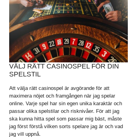
VÄLJ RÄTT CASINOSPEL FÖR DIN
SPELSTIL
Att välja rätt casinospel är avgörande för att
maximera nöjet och framgången när jag spelar
online. Varje spel har sin egen unika karaktär och
passar olika spelstilar och risknivåer. För att jag
ska kunna hitta spel som passar mig bäst, måste
jag först förstå vilken sorts spelare jag är och vad
jag vill uppnå.