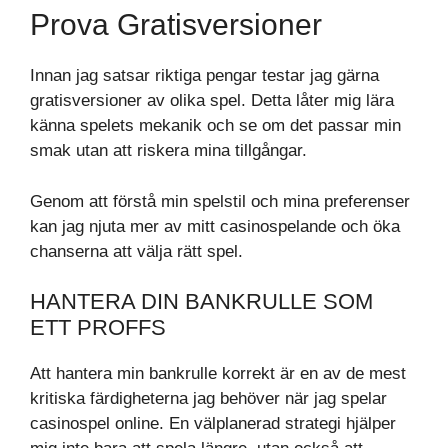
Prova Gratisversioner
Innan jag satsar riktiga pengar testar jag gärna
gratisversioner av olika spel. Detta låter mig lära
känna spelets mekanik och se om det passar min
smak utan att riskera mina tillgångar.
Genom att förstå min spelstil och mina preferenser
kan jag njuta mer av mitt casinospelande och öka
chanserna att välja rätt spel.
HANTERA DIN BANKRULLE SOM
ETT PROFFS
Att hantera min bankrulle korrekt är en av de mest
kritiska färdigheterna jag behöver när jag spelar
casinospel online. En välplanerad strategi hjälper