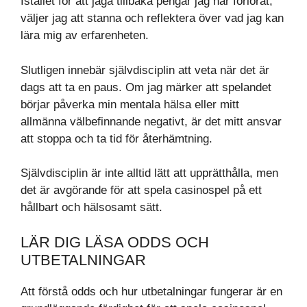
Istället för att jaga tillbaka pengar jag har förlorat,
väljer jag att stanna och reflektera över vad jag kan
lära mig av erfarenheten.
Slutligen innebär självdisciplin att veta när det är
dags att ta en paus. Om jag märker att spelandet
börjar påverka min mentala hälsa eller mitt
allmänna välbefinnande negativt, är det mitt ansvar
att stoppa och ta tid för återhämtning.
Självdisciplin är inte alltid lätt att upprätthålla, men
det är avgörande för att spela casinospel på ett
hållbart och hälsosamt sätt.
LÄR DIG LÄSA ODDS OCH
UTBETALNINGAR
Att förstå odds och hur utbetalningar fungerar är en