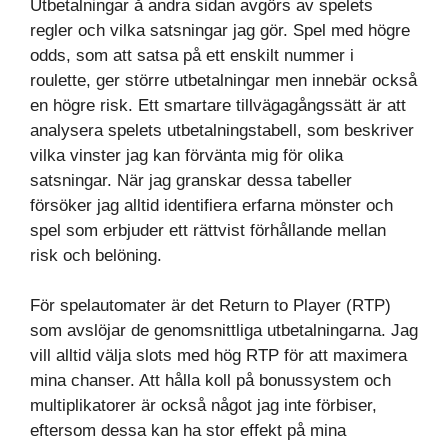
Utbetalningar å andra sidan avgörs av spelets
regler och vilka satsningar jag gör. Spel med högre
odds, som att satsa på ett enskilt nummer i
roulette, ger större utbetalningar men innebär också
en högre risk. Ett smartare tillvägagångssätt är att
analysera spelets utbetalningstabell, som beskriver
vilka vinster jag kan förvänta mig för olika
satsningar. När jag granskar dessa tabeller
försöker jag alltid identifiera erfarna mönster och
spel som erbjuder ett rättvist förhållande mellan
risk och belöning.
För spelautomater är det Return to Player (RTP)
som avslöjar de genomsnittliga utbetalningarna. Jag
vill alltid välja slots med hög RTP för att maximera
mina chanser. Att hålla koll på bonussystem och
multiplikatorer är också något jag inte förbiser,
eftersom dessa kan ha stor effekt på mina