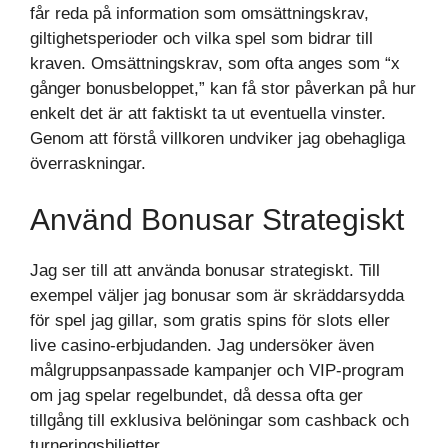
får reda på information som omsättningskrav,
giltighetsperioder och vilka spel som bidrar till
kraven. Omsättningskrav, som ofta anges som “x
gånger bonusbeloppet,” kan få stor påverkan på hur
enkelt det är att faktiskt ta ut eventuella vinster.
Genom att förstå villkoren undviker jag obehagliga
överraskningar.
Använd Bonusar Strategiskt
Jag ser till att använda bonusar strategiskt. Till
exempel väljer jag bonusar som är skräddarsydda
för spel jag gillar, som gratis spins för slots eller
live casino-erbjudanden. Jag undersöker även
målgruppsanpassade kampanjer och VIP-program
om jag spelar regelbundet, då dessa ofta ger
tillgång till exklusiva belöningar som cashback och
turneringsbiljetter.