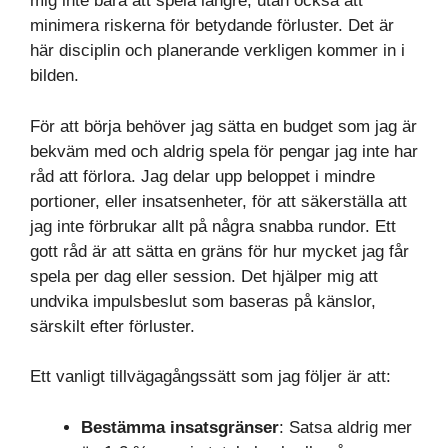
mig inte bara att spela längre, utan också att
minimera riskerna för betydande förluster. Det är
här disciplin och planerande verkligen kommer in i
bilden.
För att börja behöver jag sätta en budget som jag är
bekväm med och aldrig spela för pengar jag inte har
råd att förlora. Jag delar upp beloppet i mindre
portioner, eller insatsenheter, för att säkerställa att
jag inte förbrukar allt på några snabba rundor. Ett
gott råd är att sätta en gräns för hur mycket jag får
spela per dag eller session. Det hjälper mig att
undvika impulsbeslut som baseras på känslor,
särskilt efter förluster.
Ett vanligt tillvägagångssätt som jag följer är att:
Bestämma insatsgränser
: Satsa aldrig mer