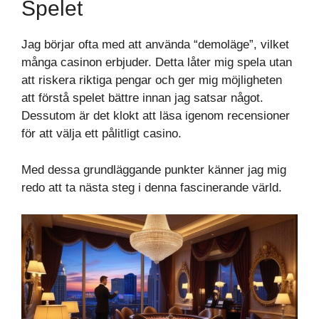
Spelet
Jag börjar ofta med att använda “demoläge”, vilket
många casinon erbjuder. Detta låter mig spela utan
att riskera riktiga pengar och ger mig möjligheten
att förstå spelet bättre innan jag satsar något.
Dessutom är det klokt att läsa igenom recensioner
för att välja ett pålitligt casino.
Med dessa grundläggande punkter känner jag mig
redo att ta nästa steg i denna fascinerande värld.