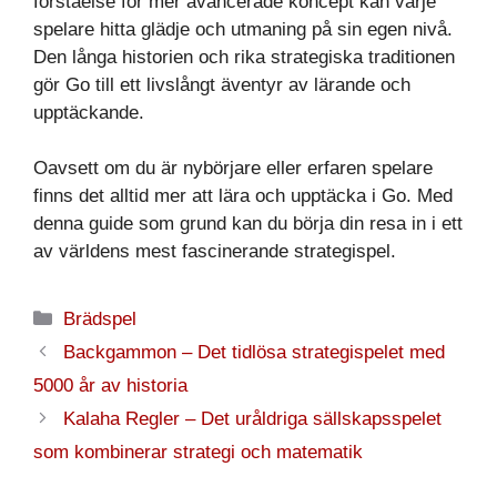
förståelse för mer avancerade koncept kan varje
spelare hitta glädje och utmaning på sin egen nivå.
Den långa historien och rika strategiska traditionen
gör Go till ett livslångt äventyr av lärande och
upptäckande.
Oavsett om du är nybörjare eller erfaren spelare
finns det alltid mer att lära och upptäcka i Go. Med
denna guide som grund kan du börja din resa in i ett
av världens mest fascinerande strategispel.
Kategorier
Brädspel
Backgammon – Det tidlösa strategispelet med
5000 år av historia
Kalaha Regler – Det uråldriga sällskapsspelet
som kombinerar strategi och matematik