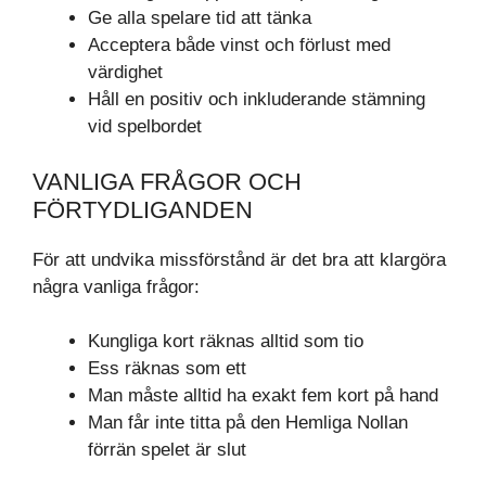
Ge alla spelare tid att tänka
Acceptera både vinst och förlust med
värdighet
Håll en positiv och inkluderande stämning
vid spelbordet
VANLIGA FRÅGOR OCH
FÖRTYDLIGANDEN
För att undvika missförstånd är det bra att klargöra
några vanliga frågor:
Kungliga kort räknas alltid som tio
Ess räknas som ett
Man måste alltid ha exakt fem kort på hand
Man får inte titta på den Hemliga Nollan
förrän spelet är slut