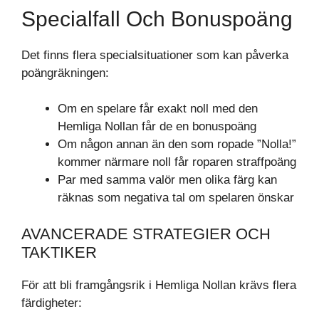
Specialfall Och Bonuspoäng
Det finns flera specialsituationer som kan påverka
poängräkningen:
Om en spelare får exakt noll med den
Hemliga Nollan får de en bonuspoäng
Om någon annan än den som ropade ”Nolla!”
kommer närmare noll får roparen straffpoäng
Par med samma valör men olika färg kan
räknas som negativa tal om spelaren önskar
AVANCERADE STRATEGIER OCH
TAKTIKER
För att bli framgångsrik i Hemliga Nollan krävs flera
färdigheter: