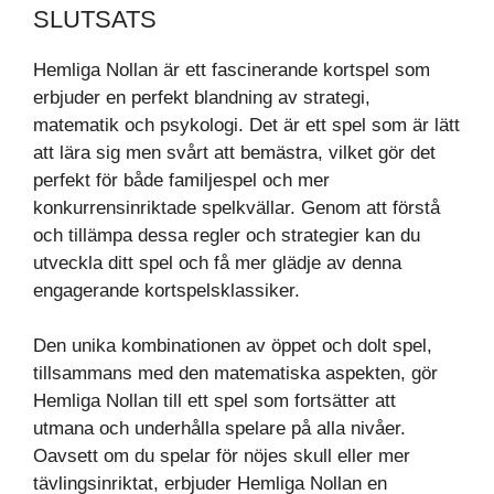
SLUTSATS
Hemliga Nollan är ett fascinerande kortspel som
erbjuder en perfekt blandning av strategi,
matematik och psykologi. Det är ett spel som är lätt
att lära sig men svårt att bemästra, vilket gör det
perfekt för både familjespel och mer
konkurrensinriktade spelkvällar. Genom att förstå
och tillämpa dessa regler och strategier kan du
utveckla ditt spel och få mer glädje av denna
engagerande kortspelsklassiker.
Den unika kombinationen av öppet och dolt spel,
tillsammans med den matematiska aspekten, gör
Hemliga Nollan till ett spel som fortsätter att
utmana och underhålla spelare på alla nivåer.
Oavsett om du spelar för nöjes skull eller mer
tävlingsinriktat, erbjuder Hemliga Nollan en