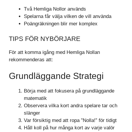
Två Hemliga Nollor används
Spelarna får välja vilken de vill använda
Poängräkningen blir mer komplex
TIPS FÖR NYBÖRJARE
För att komma igång med Hemliga Nollan
rekommenderas att:
Grundläggande Strategi
Börja med att fokusera på grundläggande
matematik
Observera vilka kort andra spelare tar och
slänger
Var försiktig med att ropa ”Nolla!” för tidigt
Håll koll på hur många kort av varje valör