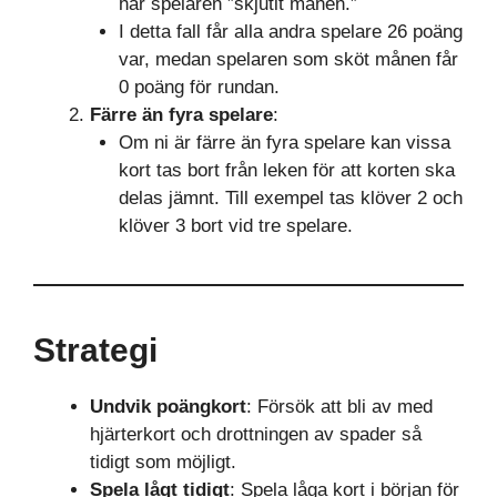
har spelaren ”skjutit månen.”
I detta fall får alla andra spelare 26 poäng
var, medan spelaren som sköt månen får
0 poäng för rundan.
Färre än fyra spelare
:
Om ni är färre än fyra spelare kan vissa
kort tas bort från leken för att korten ska
delas jämnt. Till exempel tas klöver 2 och
klöver 3 bort vid tre spelare.
Strategi
Undvik poängkort
: Försök att bli av med
hjärterkort och drottningen av spader så
tidigt som möjligt.
Spela lågt tidigt
: Spela låga kort i början för