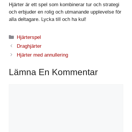
Hjärter är ett spel som kombinerar tur och strategi
och erbjuder en rolig och utmanande upplevelse för
alla deltagare. Lycka till och ha kul!
Kategorier
Hjärterspel
Draghjärter
Hjärter med annullering
Lämna En Kommentar
Kommentar