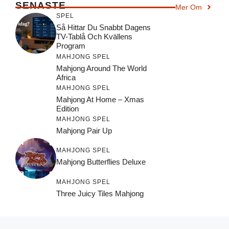
SENASTE
Mer Om
SPEL
Så Hittar Du Snabbt Dagens
TV-Tablå Och Kvällens
Program
MAHJONG SPEL
Mahjong Around The World
Africa
MAHJONG SPEL
Mahjong At Home – Xmas
Edition
MAHJONG SPEL
Mahjong Pair Up
MAHJONG SPEL
Mahjong Butterflies Deluxe
MAHJONG SPEL
Three Juicy Tiles Mahjong