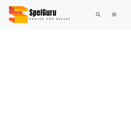
Hoppa
till
Meny
innehåll