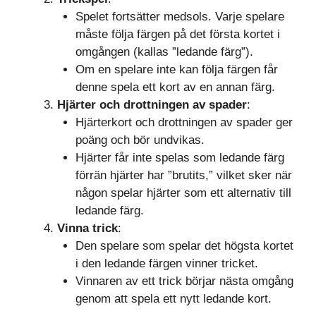
Spelet fortsätter medsols. Varje spelare
måste följa färgen på det första kortet i
omgången (kallas ”ledande färg”).
Om en spelare inte kan följa färgen får
denne spela ett kort av en annan färg.
Hjärter och drottningen av spader
:
Hjärterkort och drottningen av spader ger
poäng och bör undvikas.
Hjärter får inte spelas som ledande färg
förrän hjärter har ”brutits,” vilket sker när
någon spelar hjärter som ett alternativ till
ledande färg.
Vinna trick
:
Den spelare som spelar det högsta kortet
i den ledande färgen vinner tricket.
Vinnaren av ett trick börjar nästa omgång
genom att spela ett nytt ledande kort.