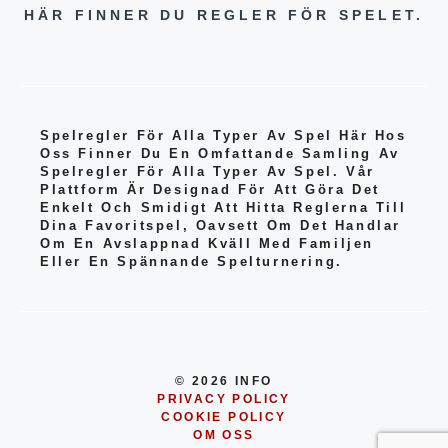
HÄR FINNER DU REGLER FÖR SPELET.
Spelregler För Alla Typer Av Spel Här Hos
Oss Finner Du En Omfattande Samling Av
Spelregler För Alla Typer Av Spel. Vår
Plattform Är Designad För Att Göra Det
Enkelt Och Smidigt Att Hitta Reglerna Till
Dina Favoritspel, Oavsett Om Det Handlar
Om En Avslappnad Kväll Med Familjen
Eller En Spännande Spelturnering.
© 2026 INFO
PRIVACY POLICY
COOKIE POLICY
OM OSS