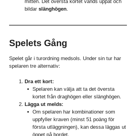
mitten. Det översta kortet vänds uppåt och
bildar
slänghögen
.
Spelets Gång
Spelet går i turordning medsols. Under sin tur har
spelaren tre alternativ:
Dra ett kort:
Spelaren kan välja att ta det översta
kortet från draghögen eller slänghögen.
Lägga ut melds:
Om spelaren har kombinationer som
uppfyller kraven (minst 51 poäng för
första utläggningen), kan dessa läggas ut
öppet på bordet.