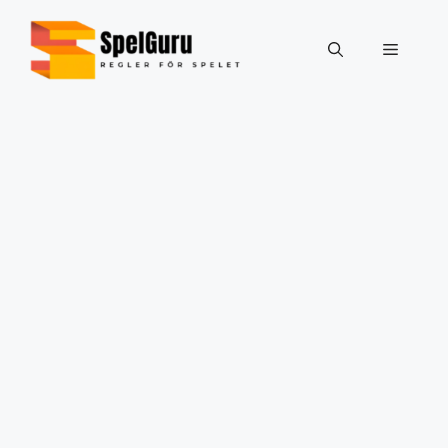
Hoppa
till
Meny
innehåll