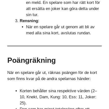
en meld. En spelare som har rätt kort för
att ersätta en joker kan göra detta under
sin tur.
Rensning:
När en spelare går ut genom att bli av
med alla sina kort, avslutas rundan.
Poängräkning
När en spelare går ut, räknas poängen för de kort
som finns kvar på de andra spelarnas händer:
Korten behåller sina respektive värden (2–
10, Knekt, Dam, Kung: 10, Ess: 11, Joker:
25).