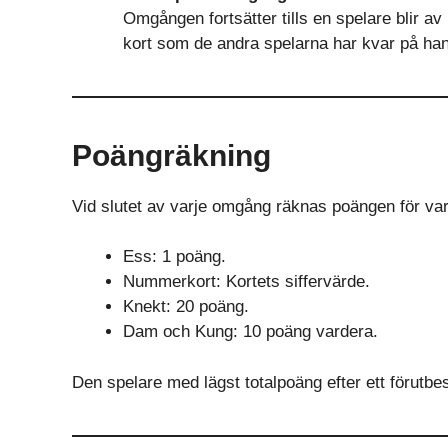
Omgången fortsätter tills en spelare blir a
kort som de andra spelarna har kvar på ha
Poängräkning
Vid slutet av varje omgång räknas poängen för var
Ess: 1 poäng.
Nummerkort: Kortets siffervärde.
Knekt: 20 poäng.
Dam och Kung: 10 poäng vardera.
Den spelare med lägst totalpoäng efter ett förutbe