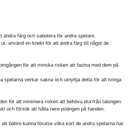
att ändra färg och sabotera för andra spelare.
t, använd en knekt för att ändra färg till något de
i omgången för att minska risken att fastna med dem på
 spelarna verkar sakna och utnyttja detta för att tvinga
nden för att minimera risken att behöva dra från talongen.
kt och försök att hålla nere poängen på handen.
 att bättre kunna förutse vilka kort de andra spelarna har