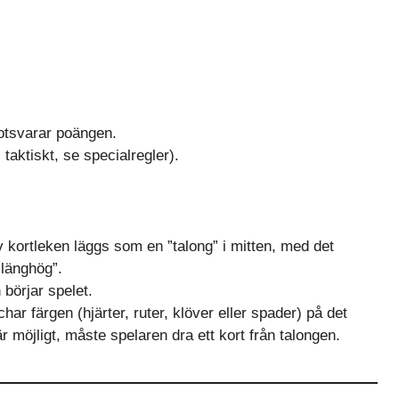
motsvarar poängen.
aktiskt, se specialregler).
v kortleken läggs som en ”talong” i mitten, med det
slänghög”.
 börjar spelet.
ar färgen (hjärter, ruter, klöver eller spader) på det
r möjligt, måste spelaren dra ett kort från talongen.