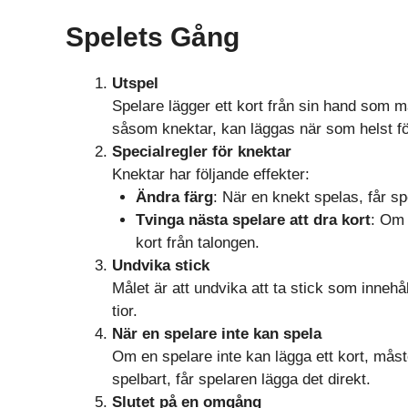
Spelets Gång
Utspel
Spelare lägger ett kort från sin hand som m
såsom knektar, kan läggas när som helst för 
Specialregler för knektar
Knektar har följande effekter:
Ändra färg
: När en knekt spelas, får sp
Tvinga nästa spelare att dra kort
: Om 
kort från talongen.
Undvika stick
Målet är att undvika att ta stick som inneh
tior.
När en spelare inte kan spela
Om en spelare inte kan lägga ett kort, måst
spelbart, får spelaren lägga det direkt.
Slutet på en omgång