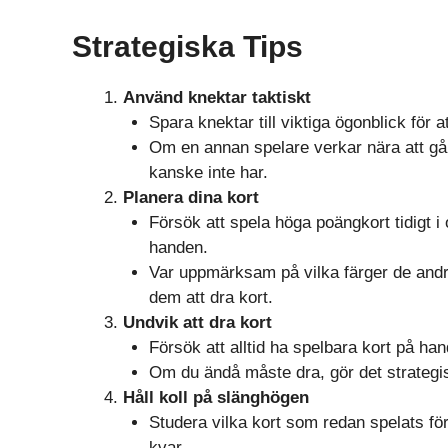
Strategiska Tips
Använd knektar taktiskt
Spara knektar till viktiga ögonblick för 
Om en annan spelare verkar nära att gå u
kanske inte har.
Planera dina kort
Försök att spela höga poängkort tidigt 
handen.
Var uppmärksam på vilka färger de andra
dem att dra kort.
Undvik att dra kort
Försök att alltid ha spelbara kort på ha
Om du ändå måste dra, gör det strategis
Håll koll på slänghögen
Studera vilka kort som redan spelats för
kvar.