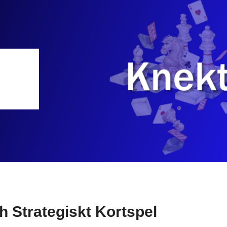
 Strategiskt Kortspel