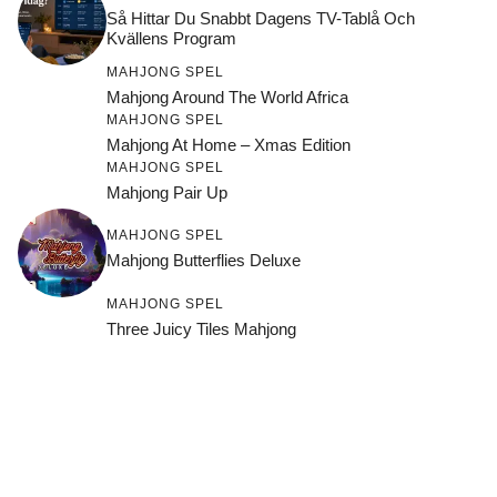
Så Hittar Du Snabbt Dagens TV-Tablå Och
Kvällens Program
MAHJONG SPEL
Mahjong Around The World Africa
MAHJONG SPEL
Mahjong At Home – Xmas Edition
MAHJONG SPEL
Mahjong Pair Up
MAHJONG SPEL
Mahjong Butterflies Deluxe
MAHJONG SPEL
Three Juicy Tiles Mahjong