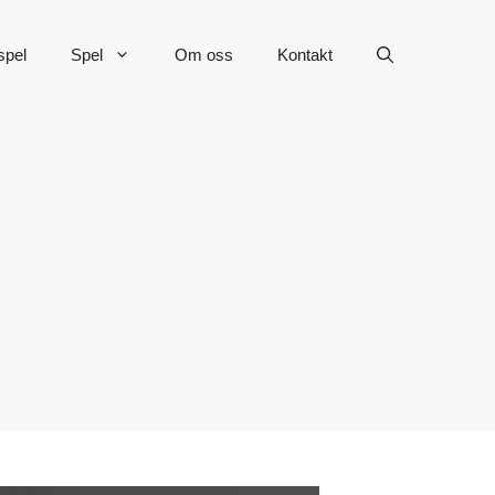
spel
Spel
Om oss
Kontakt