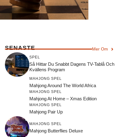
SENASTE
Mer Om
SPEL
Så Hittar Du Snabbt Dagens TV-Tablå Och
Kvällens Program
MAHJONG SPEL
Mahjong Around The World Africa
MAHJONG SPEL
Mahjong At Home – Xmas Edition
MAHJONG SPEL
Mahjong Pair Up
MAHJONG SPEL
Mahjong Butterflies Deluxe