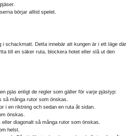
pjäser.
erna börjar alltid spelet.
i schackmatt. Detta innebär att kungen är i ett läge där
a till en säker ruta, blockera hotet eller slå ut den
 en pjäs enligt de regler som gäller för varje pjästyp:
leds så många rutor som önskas.
tor i en riktning och sedan en ruta åt sidan.
som önskas.
ds eller diagonalt så många rutor som önskas.
som helst.