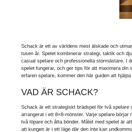
Schack är ett av världens mest älskade och utman
tusen år. Spelet kombinerar strategi, taktik och dju
casual spelare och professionella stormästare. I de
spelet fungerar, och ger tips för att maximera din
erfaren spelare, kommer den här guiden att hjälpa 
VAD ÄR SCHACK?
Schack är ett strategiskt brädspel för två spelare
arrangerat i ett 8×8-mönster. Varje spelare börjar
två löpare och åtta bönder. Målet med spelet är at
att kungen är i ett läge där den inte kan undkomma