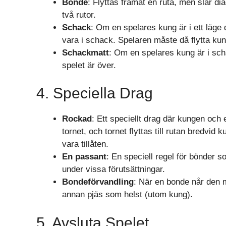
Bonde
: Flyttas framåt en ruta, men slår di
två rutor.
Schack
: Om en spelares kung är i ett läg
vara i schack. Spelaren måste då flytta kun
Schackmatt
: Om en spelares kung är i sc
spelet är över.
4. Speciella Drag
Rockad
: Ett speciellt drag där kungen och e
tornet, och tornet flyttas till rutan bredvid
vara tillåten.
En passant
: En speciell regel för bönder 
under vissa förutsättningar.
Bondeförvandling
: När en bonde når den m
annan pjäs som helst (utom kung).
5. Avsluta Spelet