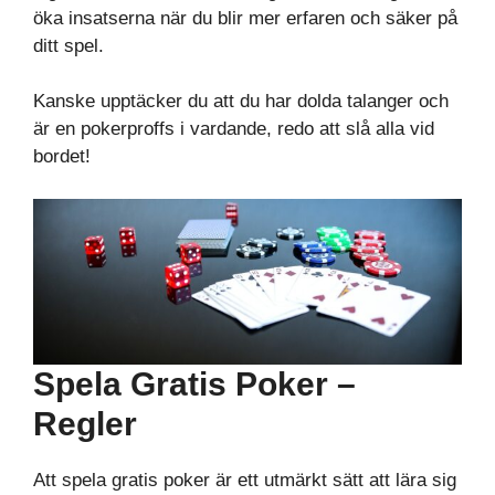
öka insatserna när du blir mer erfaren och säker på
ditt spel.
Kanske upptäcker du att du har dolda talanger och
är en pokerproffs i vardande, redo att slå alla vid
bordet!
Spela Gratis Poker –
Regler
Att spela gratis poker är ett utmärkt sätt att lära sig