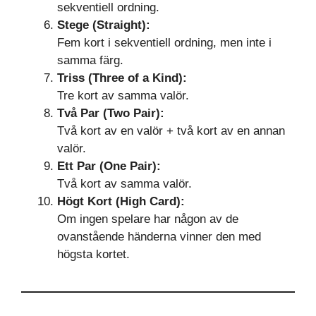
sekventiell ordning.
Stege (Straight):
Fem kort i sekventiell ordning, men inte i
samma färg.
Triss (Three of a Kind):
Tre kort av samma valör.
Två Par (Two Pair):
Två kort av en valör + två kort av en annan
valör.
Ett Par (One Pair):
Två kort av samma valör.
Högt Kort (High Card):
Om ingen spelare har någon av de
ovanstående händerna vinner den med
högsta kortet.