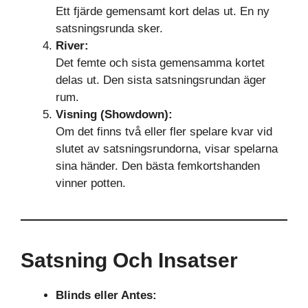
Ett fjärde gemensamt kort delas ut. En ny
satsningsrunda sker.
River:
Det femte och sista gemensamma kortet
delas ut. Den sista satsningsrundan äger
rum.
Visning (Showdown):
Om det finns två eller fler spelare kvar vid
slutet av satsningsrundorna, visar spelarna
sina händer. Den bästa femkortshanden
vinner potten.
Satsning Och Insatser
Blinds eller Antes: