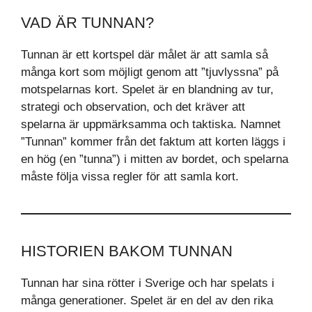
VAD ÄR TUNNAN?
Tunnan är ett kortspel där målet är att samla så
många kort som möjligt genom att ”tjuvlyssna” på
motspelarnas kort. Spelet är en blandning av tur,
strategi och observation, och det kräver att
spelarna är uppmärksamma och taktiska. Namnet
”Tunnan” kommer från det faktum att korten läggs i
en hög (en ”tunna”) i mitten av bordet, och spelarna
måste följa vissa regler för att samla kort.
HISTORIEN BAKOM TUNNAN
Tunnan har sina rötter i Sverige och har spelats i
många generationer. Spelet är en del av den rika