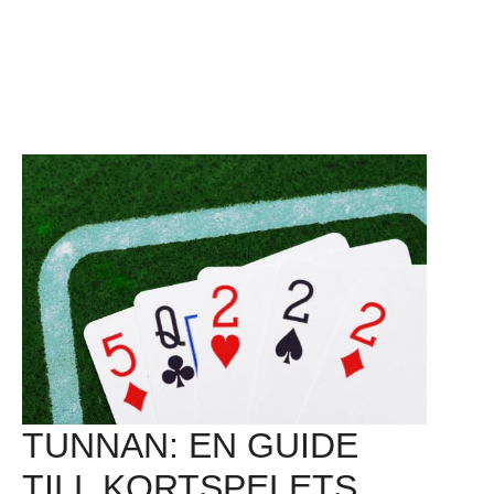
TUNNAN: EN GUIDE
TILL KORTSPELETS