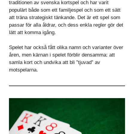
traditionen av svenska kortspel och har varit
populärt både som ett familjespel och som ett sätt
att träna strategiskt tänkande. Det är ett spel som
passar för alla åldrar, och dess enkla regler gör det
lätt att komma igång.
Spelet har också fått olika namn och varianter över
åren, men kärnan i spelet förblir densamma: att
samla kort och undvika att bli ”tjuvad” av
motspelarna.