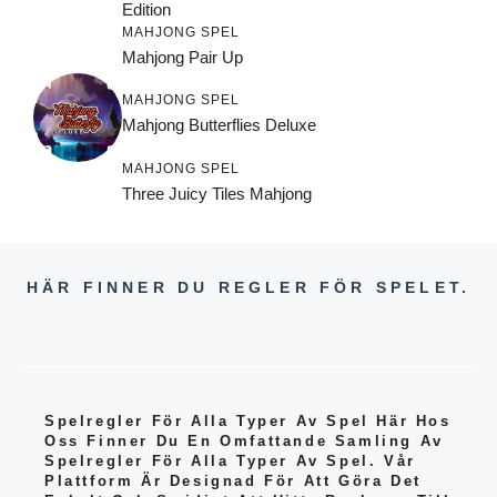
Edition
MAHJONG SPEL
Mahjong Pair Up
MAHJONG SPEL
Mahjong Butterflies Deluxe
MAHJONG SPEL
Three Juicy Tiles Mahjong
HÄR FINNER DU REGLER FÖR SPELET.
Spelregler För Alla Typer Av Spel Här Hos
Oss Finner Du En Omfattande Samling Av
Spelregler För Alla Typer Av Spel. Vår
Plattform Är Designad För Att Göra Det