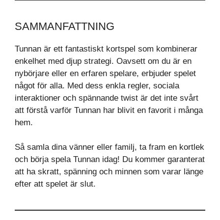
SAMMANFATTNING
Tunnan är ett fantastiskt kortspel som kombinerar
enkelhet med djup strategi. Oavsett om du är en
nybörjare eller en erfaren spelare, erbjuder spelet
något för alla. Med dess enkla regler, sociala
interaktioner och spännande twist är det inte svårt
att förstå varför Tunnan har blivit en favorit i många
hem.
Så samla dina vänner eller familj, ta fram en kortlek
och börja spela Tunnan idag! Du kommer garanterat
att ha skratt, spänning och minnen som varar länge
efter att spelet är slut.