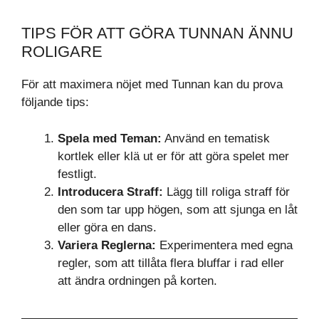
TIPS FÖR ATT GÖRA TUNNAN ÄNNU
ROLIGARE
För att maximera nöjet med Tunnan kan du prova
följande tips:
Spela med Teman:
Använd en tematisk
kortlek eller klä ut er för att göra spelet mer
festligt.
Introducera Straff:
Lägg till roliga straff för
den som tar upp högen, som att sjunga en låt
eller göra en dans.
Variera Reglerna:
Experimentera med egna
regler, som att tillåta flera bluffar i rad eller
att ändra ordningen på korten.