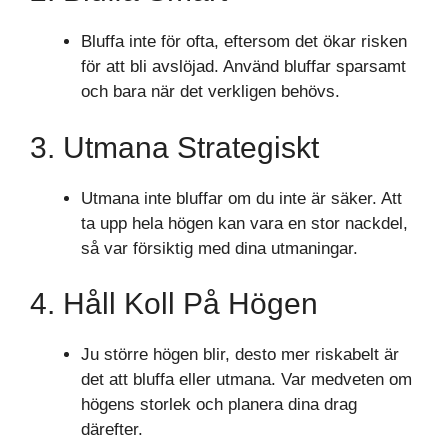
Bluffa inte för ofta, eftersom det ökar risken
för att bli avslöjad. Använd bluffar sparsamt
och bara när det verkligen behövs.
3. Utmana Strategiskt
Utmana inte bluffar om du inte är säker. Att
ta upp hela högen kan vara en stor nackdel,
så var försiktig med dina utmaningar.
4. Håll Koll På Högen
Ju större högen blir, desto mer riskabelt är
det att bluffa eller utmana. Var medveten om
högens storlek och planera dina drag
därefter.