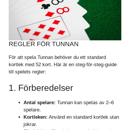
REGLER FÖR TUNNAN
För att spela Tunnan behöver du ett standard
kortlek med 52 kort. Här är en steg-för-steg-guide
till spelets regler:
1. Förberedelser
Antal spelare:
Tunnan kan spelas av 2–6
spelare.
Kortleken:
Använd en standard kortlek utan
jokrar.