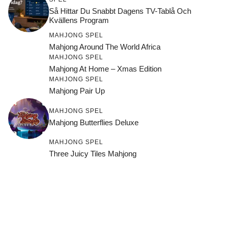
Så Hittar Du Snabbt Dagens TV-Tablå Och
Kvällens Program
MAHJONG SPEL
Mahjong Around The World Africa
MAHJONG SPEL
Mahjong At Home – Xmas Edition
MAHJONG SPEL
Mahjong Pair Up
MAHJONG SPEL
Mahjong Butterflies Deluxe
MAHJONG SPEL
Three Juicy Tiles Mahjong