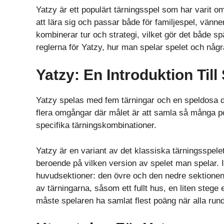
Yatzy är ett populärt tärningsspel som har varit om
att lära sig och passar både för familjespel, vänn
kombinerar tur och strategi, vilket gör det både 
reglerna för Yatzy, hur man spelar spelet och några 
Yatzy: En Introduktion Till
Yatzy spelas med fem tärningar och en speldosa där
flera omgångar där målet är att samla så många po
specifika tärningskombinationer.
Yatzy är en variant av det klassiska tärningsspele
beroende på vilken version av spelet man spelar. I
huvudsektioner: den övre och den nedre sektionen.
av tärningarna, såsom ett fullt hus, en liten stege e
måste spelaren ha samlat flest poäng när alla rund