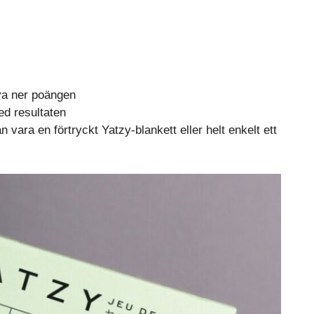
iva ner poängen
ed resultaten
n vara en förtryckt Yatzy-blankett eller helt enkelt ett