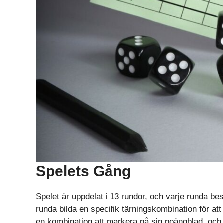
Spelets Gång
Spelet är uppdelat i 13 rundor, och varje runda bes
runda bilda en specifik tärningskombination för at
en kombination att markera på sin poängblad, och sp