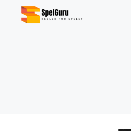
Hoppa
till
innehåll