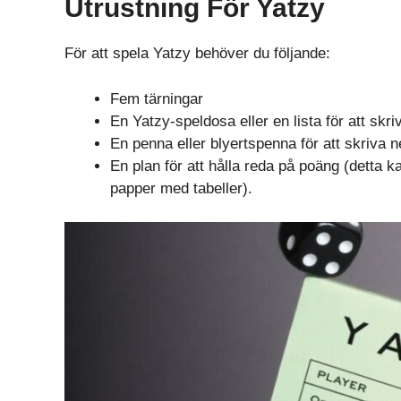
Utrustning För Yatzy
För att spela Yatzy behöver du följande:
Fem tärningar
En Yatzy-speldosa eller en lista för att skr
En penna eller blyertspenna för att skriva n
En plan för att hålla reda på poäng (detta ka
papper med tabeller).