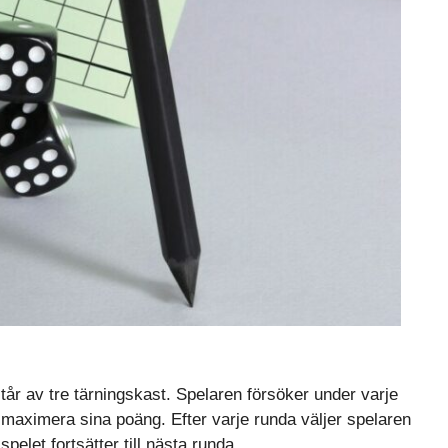
tår av tre tärningskast. Spelaren försöker under varje
t maximera sina poäng. Efter varje runda väljer spelaren
elet fortsätter till nästa runda.