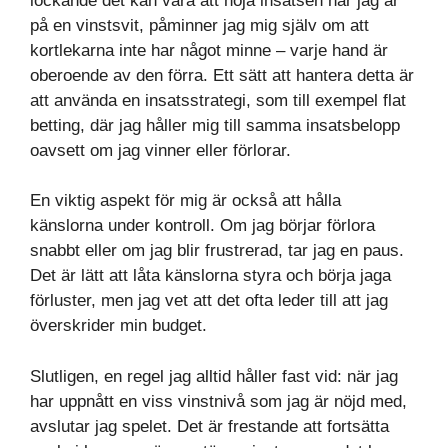
lockande det kan vara att höja insatsen när jag är
på en vinstsvit, påminner jag mig själv om att
kortlekarna inte har något minne – varje hand är
oberoende av den förra. Ett sätt att hantera detta är
att använda en insatsstrategi, som till exempel flat
betting, där jag håller mig till samma insatsbelopp
oavsett om jag vinner eller förlorar.
En viktig aspekt för mig är också att hålla
känslorna under kontroll. Om jag börjar förlora
snabbt eller om jag blir frustrerad, tar jag en paus.
Det är lätt att låta känslorna styra och börja jaga
förluster, men jag vet att det ofta leder till att jag
överskrider min budget.
Slutligen, en regel jag alltid håller fast vid: när jag
har uppnått en viss vinstnivå som jag är nöjd med,
avslutar jag spelet. Det är frestande att fortsätta