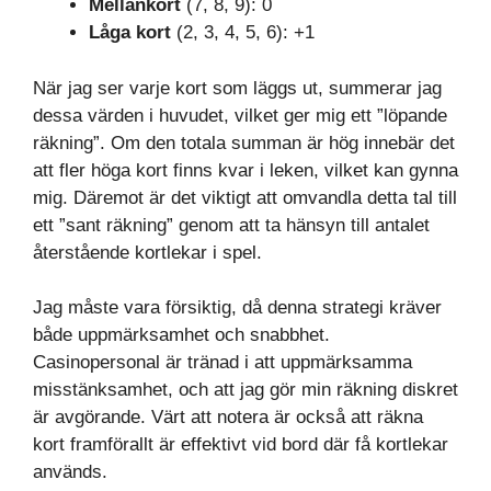
Mellankort
(7, 8, 9): 0
Låga kort
(2, 3, 4, 5, 6): +1
När jag ser varje kort som läggs ut, summerar jag
dessa värden i huvudet, vilket ger mig ett ”löpande
räkning”. Om den totala summan är hög innebär det
att fler höga kort finns kvar i leken, vilket kan gynna
mig. Däremot är det viktigt att omvandla detta tal till
ett ”sant räkning” genom att ta hänsyn till antalet
återstående kortlekar i spel.
Jag måste vara försiktig, då denna strategi kräver
både uppmärksamhet och snabbhet.
Casinopersonal är tränad i att uppmärksamma
misstänksamhet, och att jag gör min räkning diskret
är avgörande. Värt att notera är också att räkna
kort framförallt är effektivt vid bord där få kortlekar
används.