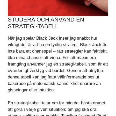
STUDERA OCH ANVÄND EN
STRATEGI-TABELL
När jag spelar Black Jack inser jag snabbt hur
viktigt det är att ha en tydlig strategi. Black Jack är
inte bara ett chansspel – rätt strategier kan faktiskt
öka mina chanser att vinna. För att maximera
framgång använder jag en strategi-tabell, som är ett
ovärderligt verktyg vid bordet. Genom att utnyttja
denna tabell kan jag fatta välinformerade beslut
baserade på matematisk sannolikhet snarare än
gissningar eller intuition.
En strategi-tabell talar om för mig det bästa draget
att göra i varje given situation: om jag ska dra,
stanna, splitta eller dubbla. Tabellen är byggd för att