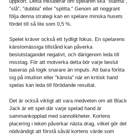
uppkort. Detta inkluderar om spelaren ska ”stanna”,
”slå”, ”dubbla” eller ”splitta.” Genom att noggrant
följa denna strategi kan en spelare minska husets
fördel till så lite som 0,5 %.
Spelet kräver också ett tydligt fokus. En spelarens
känslomässiga tillstånd kan påverka
beslutstagandet negativt, och därigenom leda till
misstag. För att motverka detta bör varje beslut
baseras på logik snarare än impuls. Att bara förlita
sig på intuition eller ”känsla” när en kritisk hand
spelas kan leda till förödande resultat.
Det är också viktigt att vara medveten om att Black
Jack är ett spel där varje spelad hand är
sammankopplad med sannolikheter. Kortens
placering i leken påverkar nästa drag, vilket gör det
nödvändigt att förstå såväl kortens värde som