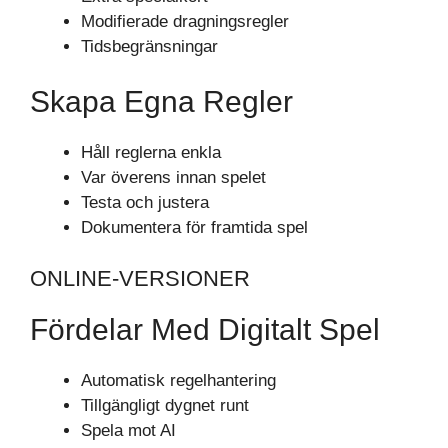
Modifierade dragningsregler
Tidsbegränsningar
Skapa Egna Regler
Håll reglerna enkla
Var överens innan spelet
Testa och justera
Dokumentera för framtida spel
ONLINE-VERSIONER
Fördelar Med Digitalt Spel
Automatisk regelhantering
Tillgängligt dygnet runt
Spela mot AI