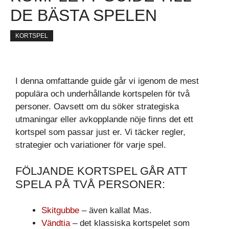
DE BÄSTA SPELEN
KORTSPEL
I denna omfattande guide går vi igenom de mest
populära och underhållande kortspelen för två
personer. Oavsett om du söker strategiska
utmaningar eller avkopplande nöje finns det ett
kortspel som passar just er. Vi täcker regler,
strategier och variationer för varje spel.
FÖLJANDE KORTSPEL GÅR ATT
SPELA PÅ TVÅ PERSONER:
Skitgubbe
– även kallat Mas.
Vändtia
– det klassiska kortspelet som