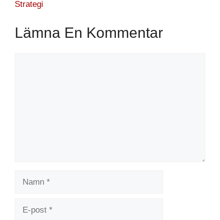
Strategi
Lämna En Kommentar
Kommentar
Namn
E-
post