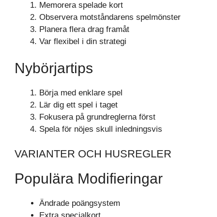
Memorera spelade kort
Observera motståndarens spelmönster
Planera flera drag framåt
Var flexibel i din strategi
Nybörjartips
Börja med enklare spel
Lär dig ett spel i taget
Fokusera på grundreglerna först
Spela för nöjes skull inledningsvis
VARIANTER OCH HUSREGLER
Populära Modifieringar
Ändrade poängsystem
Extra specialkort