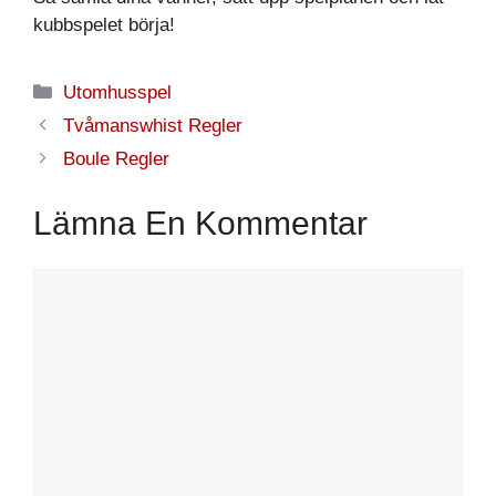
kubbspelet börja!
Kategorier
Utomhusspel
Tvåmanswhist Regler
Boule Regler
Lämna En Kommentar
Kommentar